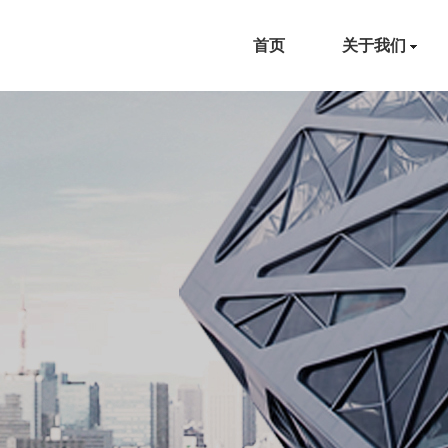
首页
关于我们