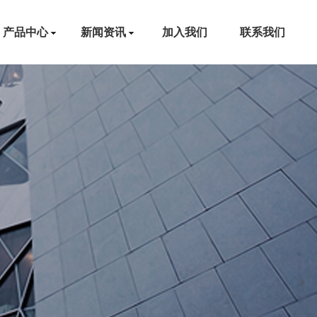
产品中心
新闻资讯
加入我们
联系我们