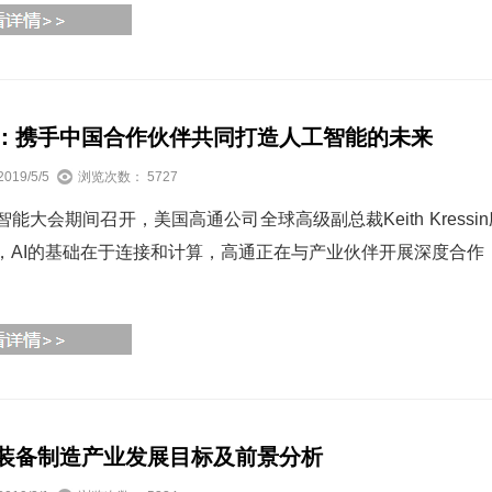
：携手中国合作伙伴共同打造人工智能的未来
019/5/5
浏览次数： 5727
能大会期间召开，美国高通公司全球高级副总裁Keith Kres
，AI的基础在于连接和计算，高通正在与产业伙伴开展深度合作
装备制造产业发展目标及前景分析