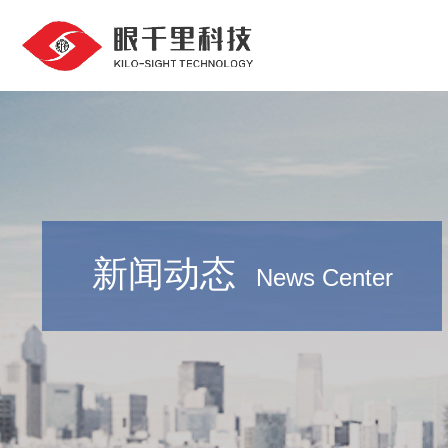
新闻动态
News Center