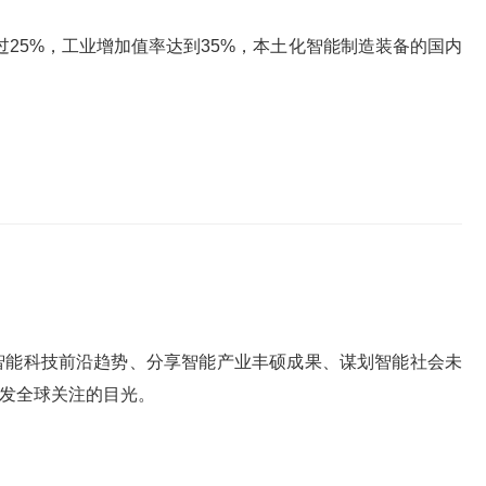
过25%，工业增加值率达到35%，本土化智能制造装备的国内
智能科技前沿趋势、分享智能产业丰硕成果、谋划智能社会未
引发全球关注的目光。