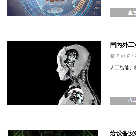
国内外工
发布时间： 2
人工智能、
给设备安