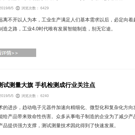
019/8/5
浏览次数： 6429
远离不开以人为本，工业生产满足人们基本需求以后，必定向着
制造之路，工业4.0时代唯有发展智能制造，别无它途。
起测试测量大旗 手机检测成行业关注点
019/5/5
浏览次数： 6240
术的进步，趋动电子元器件加速向精细化、微型化和复杂化方向
能给产品带来致命性伤害。众多从事电子制造的企业为了减少产
产品提供强力支撑，测试测量技术因此得到了快速发展。