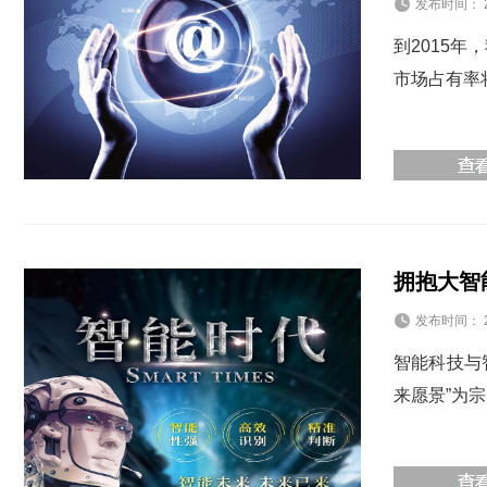
发布时间： 2
到2015
市场占有率
拥抱大智
发布时间： 2
智能科技与
来愿景”为