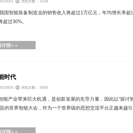
019/3/1
浏览次数： 5334
年，我国智能装备制造业的销售收入将超过1万亿元，年均增长率超
将超过30%。
能时代
019/5/5
浏览次数： 5456
智能产业带来巨大机遇，是创新发展的先导力量，因此以“探讨
宗旨的世界智能大会，作为一个世界级的思想交流平台正越来越