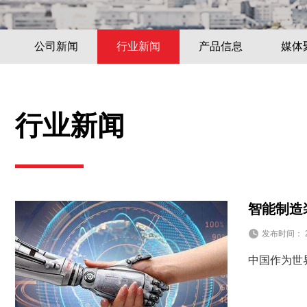
公司新闻
行业新闻
产品信息
媒体
行业新闻
智能制造
发布时间： 2
中国作为世