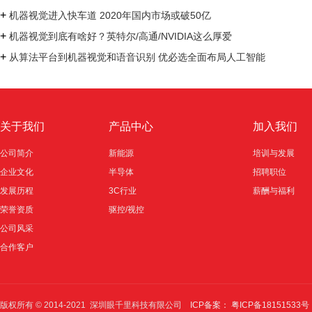
+
机器视觉进入快车道 2020年国内市场或破50亿
+
机器视觉到底有啥好？英特尔/高通/NVIDIA这么厚爱
+
从算法平台到机器视觉和语音识别 优必选全面布局人工智能
关于我们
产品中心
加入我们
公司简介
新能源
培训与发展
企业文化
半导体
招聘职位
发展历程
3C行业
薪酬与福利
荣誉资质
驱控/视控
公司风采
合作客户
版权所有 © 2014-2021 深圳眼千里科技有限公司
ICP备案： 粤ICP备18151533号