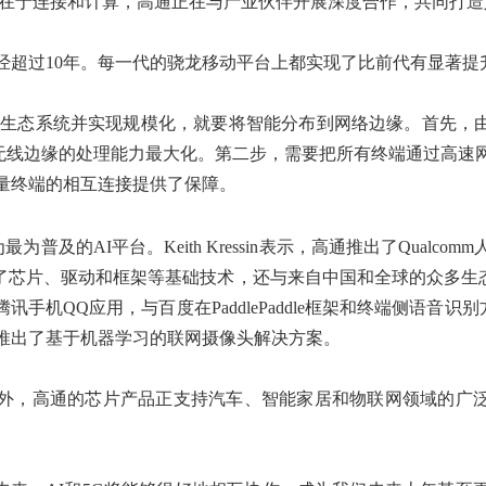
础在于连接和计算，高通正在与产业伙伴开展深度合作，共同打
的发展已经超过10年。每一代的骁龙移动平台上都实现了比前代有
算。要建立AI生态系统并实现规模化，就要将智能分布到网络边缘。
无线边缘的处理能力最大化。第二步，需要把所有终端通过高速网
量终端的相互连接提供了保障。
AI平台。Keith Kressin表示，高通推出了Qualcomm
供了芯片、驱动和框架等基础技术，还与来自中国和全球的众多生
机QQ应用，与百度在PaddlePaddle框架和终端侧语音识别
近期推出了基于机器学习的联网摄像头解决方案。
外，高通的芯片产品正支持汽车、智能家居和物联网领域的广泛