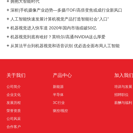
+
拥抱大智能时代
+
深析|手机摄像产业趋势—多摄/TOF/高倍变焦或成行业新风口
+
人工智能快速发展计算机视觉产品打造智能社会“入口”
+
机器视觉进入快车道 2020年国内市场或破50亿
+
机器视觉到底有啥好？英特尔/高通/NVIDIA这么厚爱
+
从算法平台到机器视觉和语音识别 优必选全面布局人工智能
关于我们
产品中心
加入我
公司简介
新能源
培训与发展
企业文化
半导体
招聘职位
发展历程
3C行业
薪酬与福利
荣誉资质
驱控/视控
公司风采
合作客户