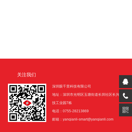
关注我们
深圳眼千里科技有限公司
地址：深圳市光明区玉塘街道长圳社区长兴科
技工业园7栋
电话：0755-28213869
邮箱：yanqianli-smart@yanqianli.com