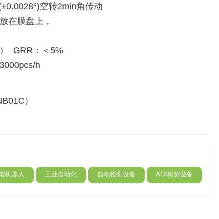
±0.0028°)空转2min角传动
放在膜盘上，
） GRR：＜5%
000pcs/h
NB01C）
能机器人
工业自动化
自动检测设备
AOI检测设备