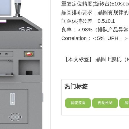
重复定位精度(旋转台)±10sec(
晶圆排布要求：晶圆有规律的
间距保持公差：0.5±0.1
良率：＞98%（排队产品异常
Correlation：＜5% UPH：＞3
【本文标签】 晶圆上膜机（
热门标签
智能装备
视觉检测
智