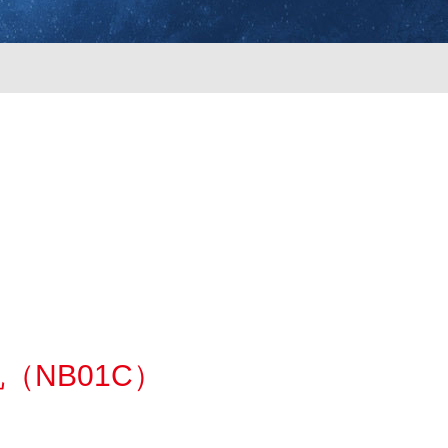
（NB01C）