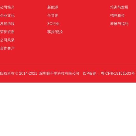
公司简介
新能源
培训与发展
企业文化
半导体
招聘职位
发展历程
3C行业
薪酬与福利
荣誉资质
驱控/视控
公司风采
合作客户
版权所有 © 2014-2021 深圳眼千里科技有限公司
ICP备案： 粤ICP备18151533号