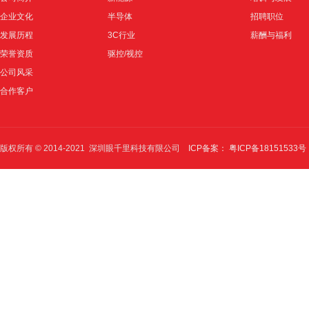
企业文化
半导体
招聘职位
发展历程
3C行业
薪酬与福利
荣誉资质
驱控/视控
公司风采
合作客户
版权所有 © 2014-2021 深圳眼千里科技有限公司
ICP备案： 粤ICP备18151533号